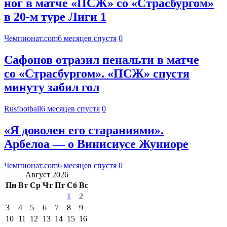
ног в матче «ПСЖ» со «Страсбургом»
в 20-м туре Лиги 1
Чемпионат.com
6 месяцев спустя
0
Сафонов отразил пенальти в матче
со «Страсбургом». «ПСЖ» спустя
минуту забил гол
Rusfootball
6 месяцев спустя
0
«Я доволен его стараниями».
Арбелоа — о Винисиусе Жуниоре
Чемпионат.com
6 месяцев спустя
0
Август 2026
Пн
Вт
Ср
Чт
Пт
Сб
Вс
1
2
3
4
5
6
7
8
9
10
11
12
13
14
15
16