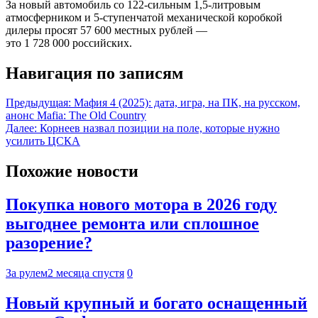
За новый автомобиль со 122-сильным 1,5-литровым
атмосферником и 5-ступенчатой механической коробкой
дилеры просят 57 600 местных рублей —
это 1 728 000 российских.
Навигация по записям
Предыдущая:
Мафия 4 (2025): дата, игра, на ПК, на русском,
анонс Mafia: The Old Country
Далее:
Корнеев назвал позиции на поле, которые нужно
усилить ЦСКА
Похожие новости
Покупка нового мотора в 2026 году
выгоднее ремонта или сплошное
разорение?
За рулем
2 месяца спустя
0
Новый крупный и богато оснащенный