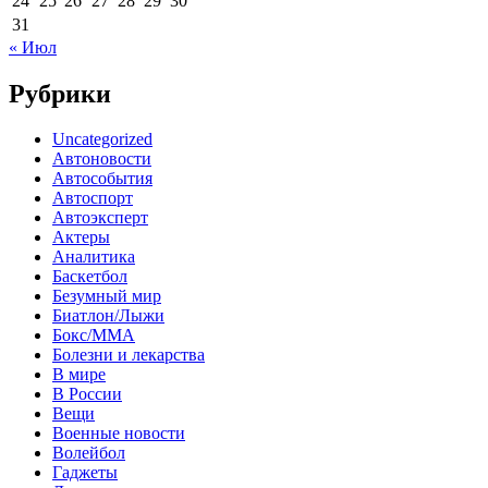
24
25
26
27
28
29
30
31
« Июл
Рубрики
Uncategorized
Автоновости
Автособытия
Автоспорт
Автоэксперт
Актеры
Аналитика
Баскетбол
Безумный мир
Биатлон/Лыжи
Бокс/MMA
Болезни и лекарства
В мире
В России
Вещи
Военные новости
Волейбол
Гаджеты