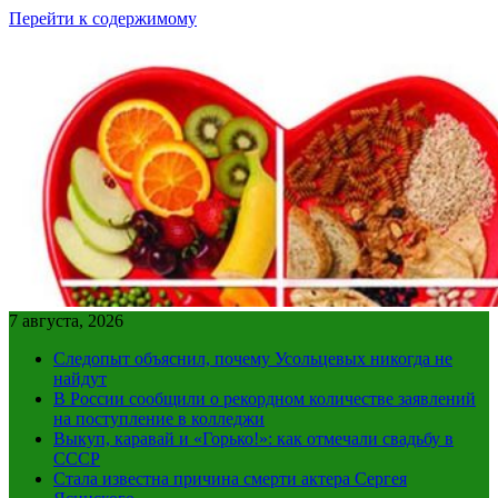
Перейти к содержимому
7 августа, 2026
Следопыт объяснил, почему Усольцевых никогда не
найдут
В России сообщили о рекордном количестве заявлений
на поступление в колледжи
Выкуп, каравай и «Горько!»: как отмечали свадьбу в
СССР
Стала известна причина смерти актера Сергея