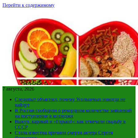
Перейти к содержимому
7 августа, 2026
Следопыт объяснил, почему Усольцевых никогда не
найдут
В России сообщили о рекордном количестве заявлений
на поступление в колледжи
Выкуп, каравай и «Горько!»: как отмечали свадьбу в
СССР
Стала известна причина смерти актера Сергея