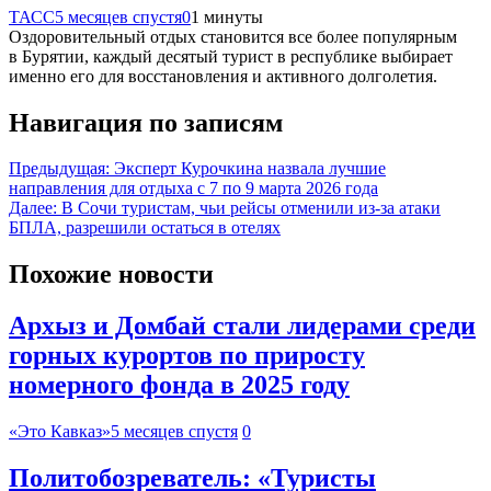
ТАСС
5 месяцев спустя
0
1 минуты
Оздоровительный отдых становится все более популярным
в Бурятии, каждый десятый турист в республике выбирает
именно его для восстановления и активного долголетия.
Навигация по записям
Предыдущая:
Эксперт Курочкина назвала лучшие
направления для отдыха с 7 по 9 марта 2026 года
Далее:
В Сочи туристам, чьи рейсы отменили из-за атаки
БПЛА, разрешили остаться в отелях
Похожие новости
Архыз и Домбай стали лидерами среди
горных курортов по приросту
номерного фонда в 2025 году
«Это Кавказ»
5 месяцев спустя
0
Политобозреватель: «Туристы