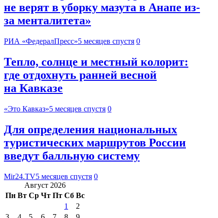
не верят в уборку мазута в Анапе из-
за менталитета»
РИА «ФедералПресс»
5 месяцев спустя
0
Тепло, солнце и местный колорит:
где отдохнуть ранней весной
на Кавказе
«Это Кавказ»
5 месяцев спустя
0
Для определения национальных
туристических маршрутов России
введут балльную систему
Mir24.TV
5 месяцев спустя
0
Август 2026
Пн
Вт
Ср
Чт
Пт
Сб
Вс
1
2
3
4
5
6
7
8
9