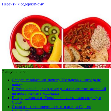
Перейти к содержимому
7 августа, 2026
Следопыт объяснил, почему Усольцевых никогда не
найдут
В России сообщили о рекордном количестве заявлений
на поступление в колледжи
Выкуп, каравай и «Горько!»: как отмечали свадьбу в
СССР
Стала известна причина смерти актера Сергея