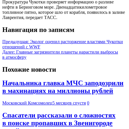
Прокуратура Чукотки проверяет информацию о разливе
нефти в Беринговом море. Двенадцатикилометровое
топливное пятно, которое шло от корабля, появилось в заливе
Лаврентия, передает ТАСС.
Навигация по записям
Предыдущая:
Эколог оценил расторжение властями Чукотки
отношений с WWF
Далее:
Главные загрязнители планеты нарастили выбросы
в атмосферу
Похожие новости
Начальника главка МЧС заподозрили
в махинациях на миллионы рублей
Московский Комсомолец
5 месяцев спустя
0
Спасатели рассказали о сложностях
в поиске пропавших в Звенигороде