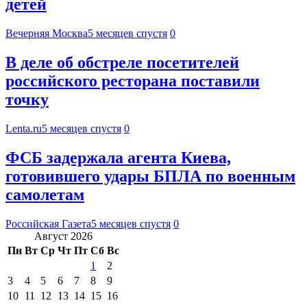
детей
Вечерняя Москва
5 месяцев спустя
0
В деле об обстреле посетителей
российского ресторана поставили
точку
Lenta.ru
5 месяцев спустя
0
ФСБ задержала агента Киева,
готовившего удары БПЛА по военным
самолетам
Российская Газета
5 месяцев спустя
0
Август 2026
Пн
Вт
Ср
Чт
Пт
Сб
Вс
1
2
3
4
5
6
7
8
9
10
11
12
13
14
15
16