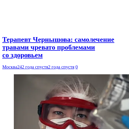
Терапевт Чернышова: самолечение
травами чревато проблемами
со здоровьем
Москва24
2 года спустя
2 года спустя
0