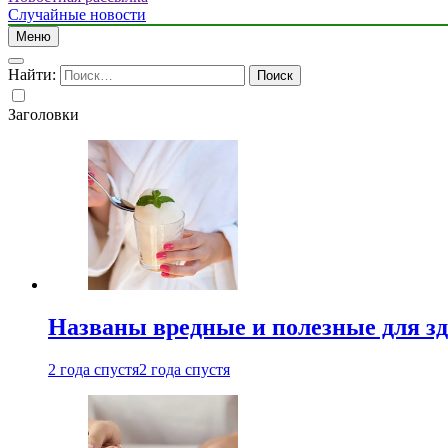
Случайные новости
Меню
Найти:
Заголовки
Названы вредные и полезные для з
2 года спустя
2 года спустя