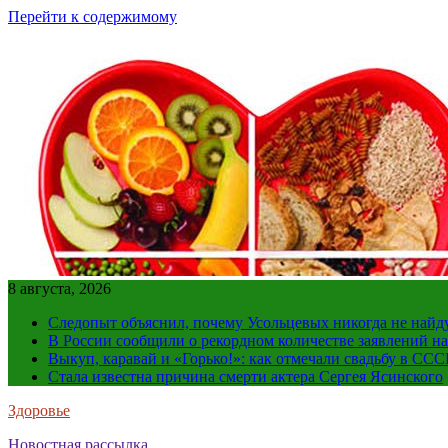
Перейти к содержимому
8 августа, 2026
Следопыт объяснил, почему Усольцевых никогда не найд
В России сообщили о рекордном количестве заявлений н
Выкуп, каравай и «Горько!»: как отмечали свадьбу в ССС
Стала известна причина смерти актера Сергея Ясинского
Здоровье
Новостная рассылка