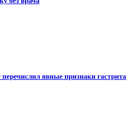
ку без врача
вт перечислил явные признаки гастрита