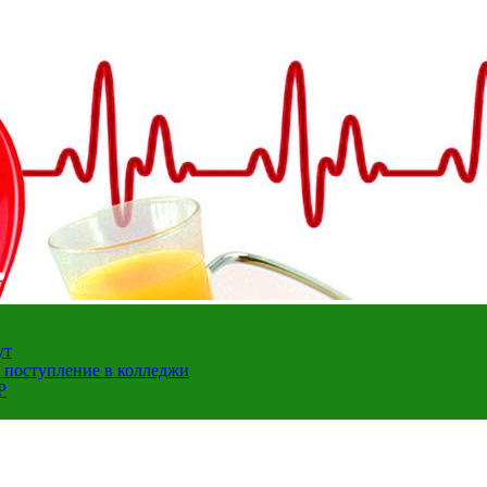
ут
а поступление в колледжи
Р