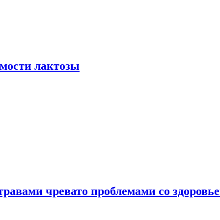
мости лактозы
травами чревато проблемами со здоровь