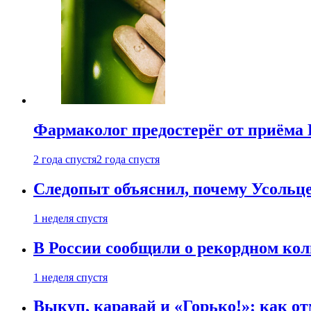
Фармаколог предостерёг от приёма 
2 года спустя
2 года спустя
Следопыт объяснил, почему Усольце
1 неделя спустя
В России сообщили о рекордном кол
1 неделя спустя
Выкуп, каравай и «Горько!»: как о