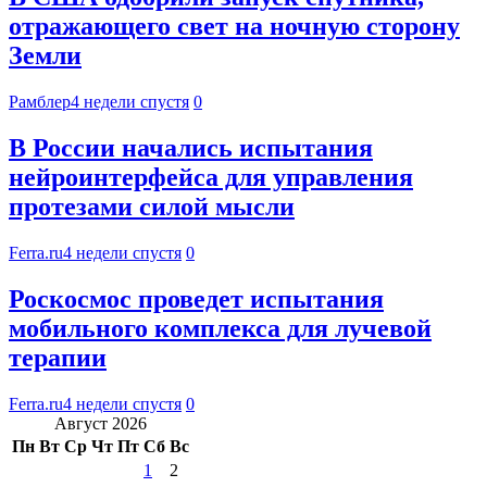
отражающего свет на ночную сторону
Земли
Рамблер
4 недели спустя
0
В России начались испытания
нейроинтерфейса для управления
протезами силой мысли
Ferra.ru
4 недели спустя
0
Роскосмос проведет испытания
мобильного комплекса для лучевой
терапии
Ferra.ru
4 недели спустя
0
Август 2026
Пн
Вт
Ср
Чт
Пт
Сб
Вс
1
2