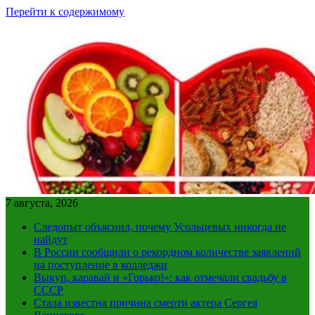
Перейти к содержимому
7 августа, 2026
Следопыт объяснил, почему Усольцевых никогда не
найдут
В России сообщили о рекордном количестве заявлений
на поступление в колледжи
Выкуп, каравай и «Горько!»: как отмечали свадьбу в
СССР
Стала известна причина смерти актера Сергея