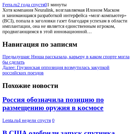
Ferra.ru
2 года спустя
0
1 минуты
Хотя компания Neuralink, возглавляемая Илоном Маском
и занимающаяся разработкой интерфейса «мозг-компьютер»
(BCI), попала в заголовки газет благодаря успехам в области
имплантации, она не является единственным игроком,
продвигающимся в этой инновационной…
Навигация по записям
Предыдущая:
Нюша рассказала, карьеру в каком спорте могла
бы сделать
Далее:
Грузинская оппозиция возмутилась закупкой
российских поездов
Похожие новости
Россия обозначила позицию по
размещению оружия в космосе
Lenta.ru
4 недели спустя
0
В США одобрили запуск спутника,