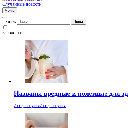
Случайные новости
Меню
Найти:
Заголовки
Названы вредные и полезные для з
2 года спустя
2 года спустя