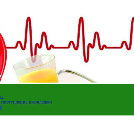
ут
а поступление в колледжи
Р