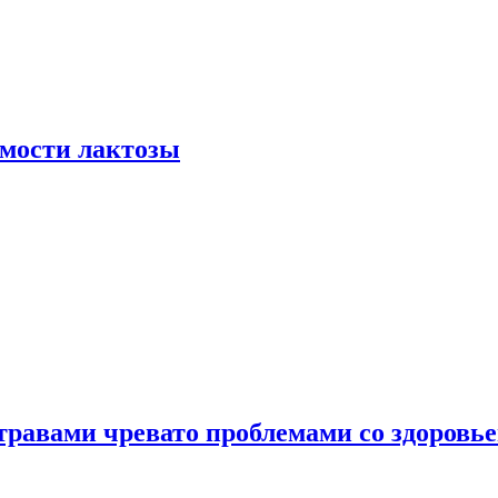
мости лактозы
травами чревато проблемами со здоровь