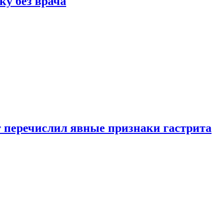
ку без врача
вт перечислил явные признаки гастрита