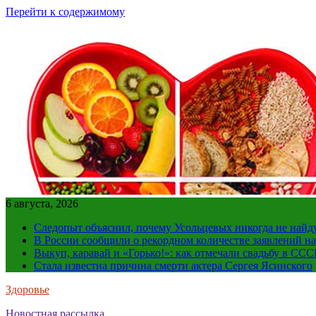
Перейти к содержимому
6 августа, 2026
Следопыт объяснил, почему Усольцевых никогда не найд
В России сообщили о рекордном количестве заявлений н
Выкуп, каравай и «Горько!»: как отмечали свадьбу в ССС
Стала известна причина смерти актера Сергея Ясинского
Здоровье
Новостная рассылка