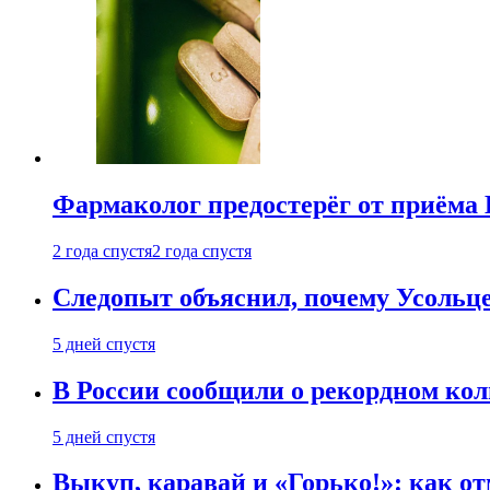
Фармаколог предостерёг от приёма 
2 года спустя
2 года спустя
Следопыт объяснил, почему Усольце
5 дней спустя
В России сообщили о рекордном кол
5 дней спустя
Выкуп, каравай и «Горько!»: как о