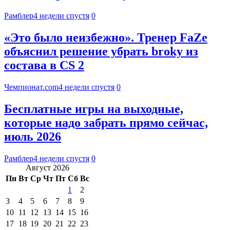
Рамблер
4 недели спустя
0
«Это было неизбежно». Тренер FaZe
объяснил решение убрать broky из
состава в CS 2
Чемпионат.com
4 недели спустя
0
Бесплатные игры на выходные,
которые надо забрать прямо сейчас,
июль 2026
Рамблер
4 недели спустя
0
Август 2026
Пн
Вт
Ср
Чт
Пт
Сб
Вс
1
2
3
4
5
6
7
8
9
10
11
12
13
14
15
16
17
18
19
20
21
22
23