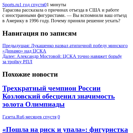
Sports.ru
1 год спустя
0
1 минуты
Тарасова рассказала о причинах отъезда в США и работе
с иностранными фигуристами. — Вы вспомнили ваш отъезд
в Америку в 1996 году. Почему приняли решение уехать?
Навигация по записям
Предыдущая:
Лукашенко назвал атипичной победу минского
«Динамо» над ЦСКА
Далее:
Александр Мостовой: ЦСКА точно навяжет борьбу
за тройку РПЛ
Похожие новости
Трехкратный чемпион России
Козловский обесценил значимость
золота Олимпиады
Газета.Ru
6 месяцев спустя
0
«Пошла на риск и упала»: фигуристка