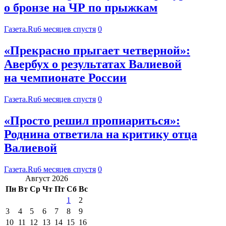
о бронзе на ЧР по прыжкам
Газета.Ru
6 месяцев спустя
0
«Прекрасно прыгает четверной»:
Авербух о результатах Валиевой
на чемпионате России
Газета.Ru
6 месяцев спустя
0
«Просто решил пропиариться»:
Роднина ответила на критику отца
Валиевой
Газета.Ru
6 месяцев спустя
0
Август 2026
Пн
Вт
Ср
Чт
Пт
Сб
Вс
1
2
3
4
5
6
7
8
9
10
11
12
13
14
15
16