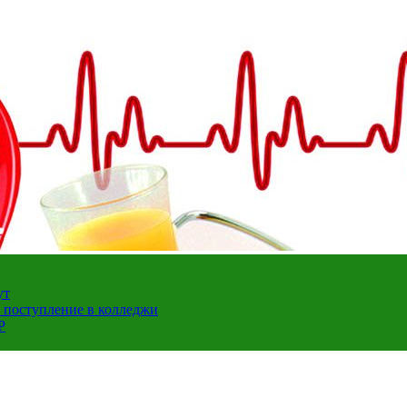
ут
а поступление в колледжи
Р