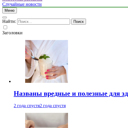
Случайные новости
Меню
Найти:
Заголовки
Названы вредные и полезные для з
2 года спустя
2 года спустя