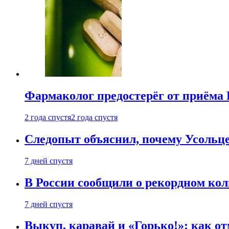
Фармаколог предостерёг от приёма 
2 года спустя
2 года спустя
Следопыт объяснил, почему Усольце
7 дней спустя
В России сообщили о рекордном кол
7 дней спустя
Выкуп, каравай и «Горько!»: как о