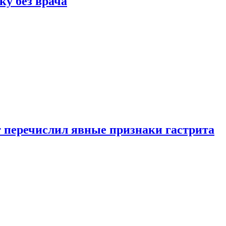
ку без врача
вт перечислил явные признаки гастрита