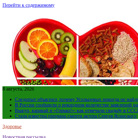
Перейти к содержимому
8 августа, 2026
Следопыт объяснил, почему Усольцевых никогда не найд
В России сообщили о рекордном количестве заявлений н
Выкуп, каравай и «Горько!»: как отмечали свадьбу в ССС
Стала известна причина смерти актера Сергея Ясинского
Здоровье
Новостная рассылка