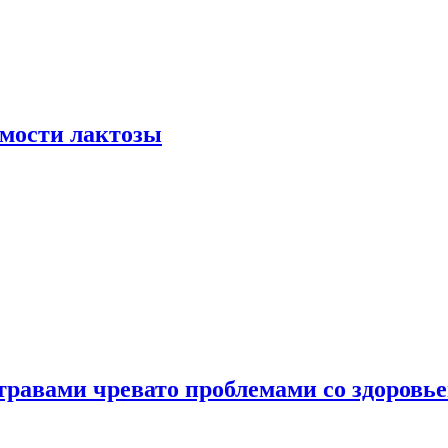
мости лактозы
травами чревато проблемами со здоровь