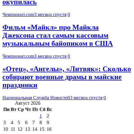
окупилась
Чемпионат.com
3 месяца спустя
0
Фильм «Майкл» про Майкла
Джексона стал самым кассовым
музыкальным байопиком в США
Чемпионат.com
3 месяца спустя
0
«Отец», «Ангелы», «Литвяк»: Сколько
собирают военные драмы в майские
праздники
Национальная Служба Новостей
3 месяца спустя
0
Август 2026
Пн
Вт
Ср
Чт
Пт
Сб
Вс
1
2
3
4
5
6
7
8
9
10
11
12
13
14
15
16