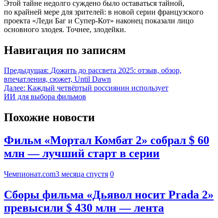
Этой тайне недолго суждено было оставаться тайной,
по крайней мере для зрителей: в новой серии французского
проекта «Леди Баг и Супер-Кот» наконец показали лицо
основного злодея. Точнее, злодейки.
Навигация по записям
Предыдущая:
Дожить до рассвета 2025: отзыв, обзор,
впечатления, сюжет, Until Dawn
Далее:
Каждый четвёртый россиянин использует
ИИ для выбора фильмов
Похожие новости
Фильм «Мортал Комбат 2» собрал $ 60
млн — лучший старт в серии
Чемпионат.com
3 месяца спустя
0
Сборы фильма «Дьявол носит Prada 2»
превысили $ 430 млн — лента