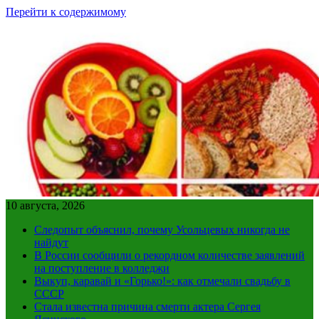
Перейти к содержимому
10 августа, 2026
Следопыт объяснил, почему Усольцевых никогда не
найдут
В России сообщили о рекордном количестве заявлений
на поступление в колледжи
Выкуп, каравай и «Горько!»: как отмечали свадьбу в
СССР
Стала известна причина смерти актера Сергея