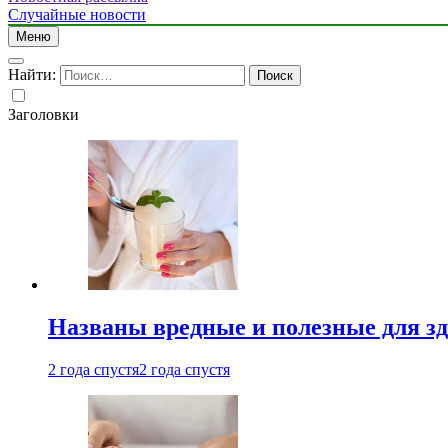
Случайные новости
Меню
Найти:
Заголовки
Названы вредные и полезные для з
2 года спустя
2 года спустя