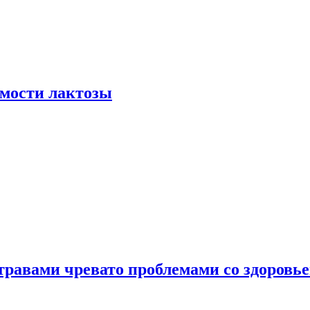
мости лактозы
травами чревато проблемами со здоровь