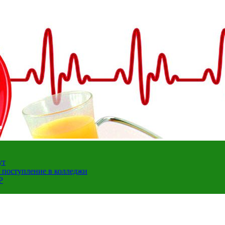
ут
а поступление в колледжи
Р