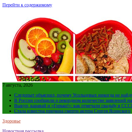
Перейти к содержимому
7 августа, 2026
Следопыт объяснил, почему Усольцевых никогда не найд
В России сообщили о рекордном количестве заявлений н
Выкуп, каравай и «Горько!»: как отмечали свадьбу в ССС
Стала известна причина смерти актера Сергея Ясинского
Здоровье
Новостная рассылка