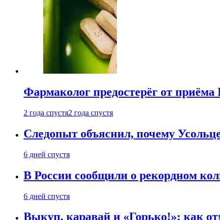
Фармаколог предостерёг от приёма 
2 года спустя
2 года спустя
Следопыт объяснил, почему Усольце
6 дней спустя
В России сообщили о рекордном кол
6 дней спустя
Выкуп, каравай и «Горько!»: как о