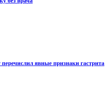
ку без врача
вт перечислил явные признаки гастрита