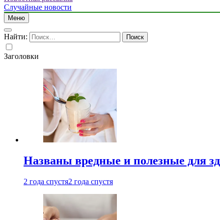
Случайные новости
Меню
Найти:
Заголовки
Названы вредные и полезные для з
2 года спустя
2 года спустя