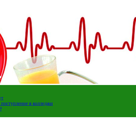
ут
а поступление в колледжи
Р