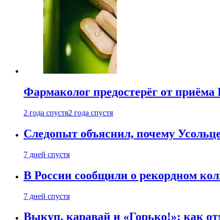
Фармаколог предостерёг от приёма 
2 года спустя
2 года спустя
Следопыт объяснил, почему Усольце
7 дней спустя
В России сообщили о рекордном кол
7 дней спустя
Выкуп, каравай и «Горько!»: как о