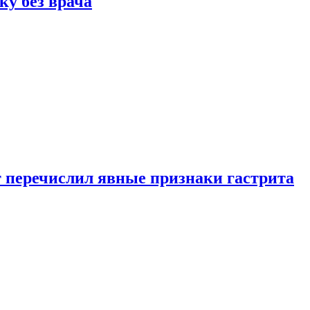
ку без врача
вт перечислил явные признаки гастрита