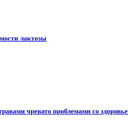
мости лактозы
травами чревато проблемами со здоровь