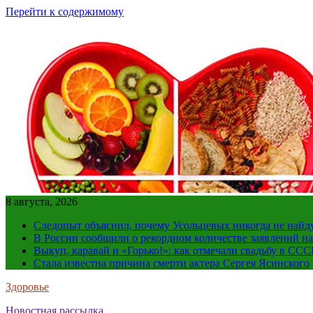
Перейти к содержимому
8 августа, 2026
Следопыт объяснил, почему Усольцевых никогда не найд
В России сообщили о рекордном количестве заявлений н
Выкуп, каравай и «Горько!»: как отмечали свадьбу в ССС
Стала известна причина смерти актера Сергея Ясинского
Здоровье
Новостная рассылка