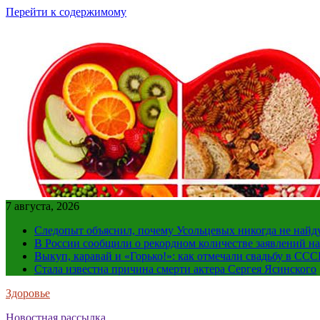
Перейти к содержимому
7 августа, 2026
Следопыт объяснил, почему Усольцевых никогда не найд
В России сообщили о рекордном количестве заявлений н
Выкуп, каравай и «Горько!»: как отмечали свадьбу в ССС
Стала известна причина смерти актера Сергея Ясинского
Здоровье
Новостная рассылка