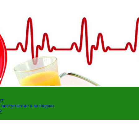
ут
а поступление в колледжи
Р