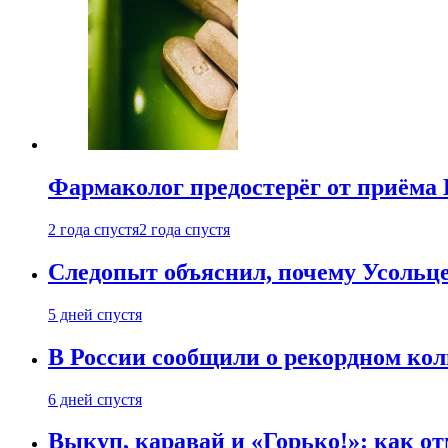
Фармаколог предостерёг от приёма 
2 года спустя
2 года спустя
Следопыт объяснил, почему Усольце
5 дней спустя
В России сообщили о рекордном кол
6 дней спустя
Выкуп, каравай и «Горько!»: как о