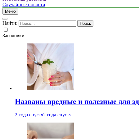
Случайные новости
Меню
Найти:
Заголовки
Названы вредные и полезные для з
2 года спустя
2 года спустя