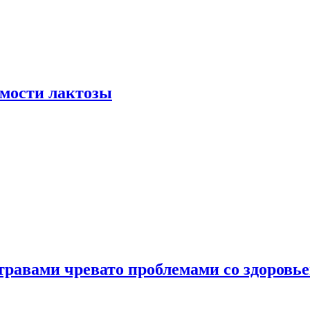
мости лактозы
травами чревато проблемами со здоровь