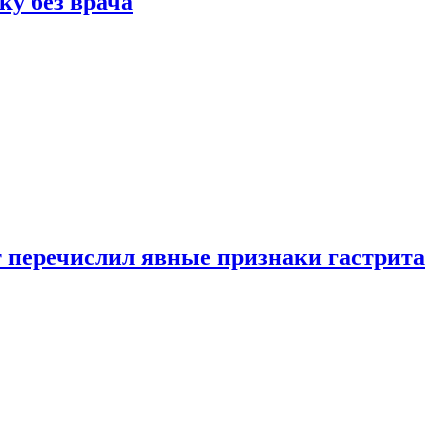
ку без врача
вт перечислил явные признаки гастрита