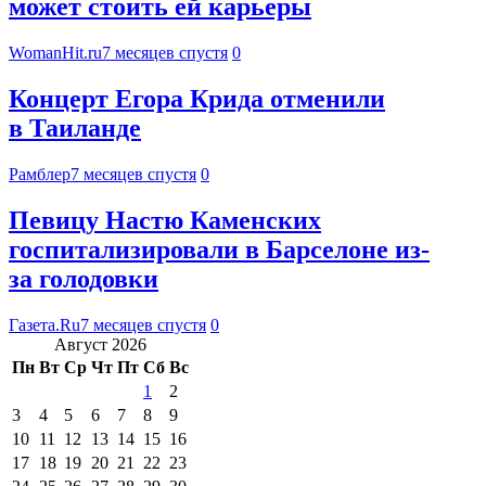
может стоить ей карьеры
WomanHit.ru
7 месяцев спустя
0
Концерт Егора Крида отменили
в Таиланде
Рамблер
7 месяцев спустя
0
Певицу Настю Каменских
госпитализировали в Барселоне из-
за голодовки
Газета.Ru
7 месяцев спустя
0
Август 2026
Пн
Вт
Ср
Чт
Пт
Сб
Вс
1
2
3
4
5
6
7
8
9
10
11
12
13
14
15
16
17
18
19
20
21
22
23