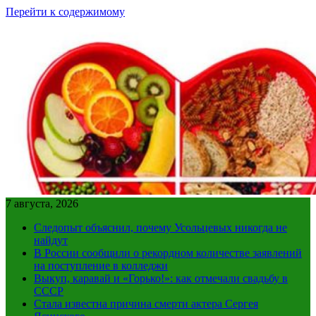
Перейти к содержимому
7 августа, 2026
Следопыт объяснил, почему Усольцевых никогда не
найдут
В России сообщили о рекордном количестве заявлений
на поступление в колледжи
Выкуп, каравай и «Горько!»: как отмечали свадьбу в
СССР
Стала известна причина смерти актера Сергея