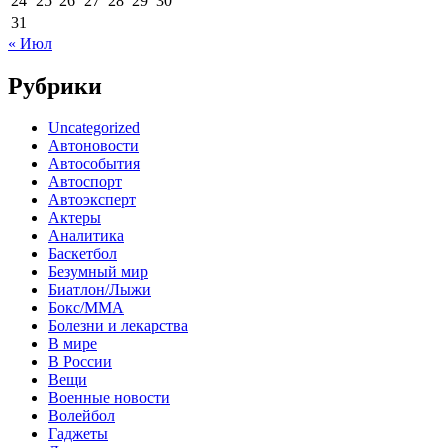
24
25
26
27
28
29
30
31
« Июл
Рубрики
Uncategorized
Автоновости
Автособытия
Автоспорт
Автоэксперт
Актеры
Аналитика
Баскетбол
Безумный мир
Биатлон/Лыжи
Бокс/MMA
Болезни и лекарства
В мире
В России
Вещи
Военные новости
Волейбол
Гаджеты