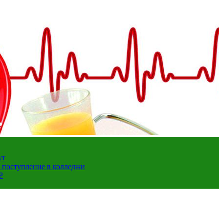
ут
а поступление в колледжи
Р