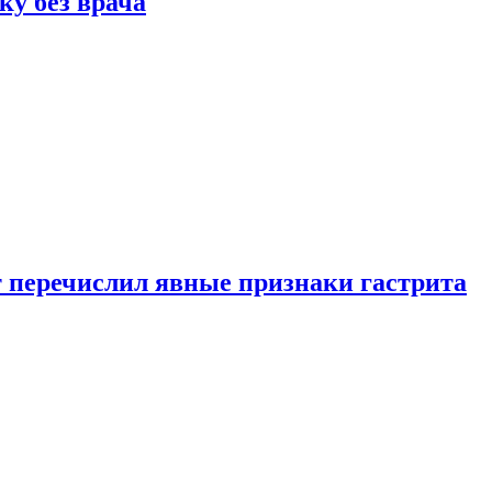
ку без врача
вт перечислил явные признаки гастрита