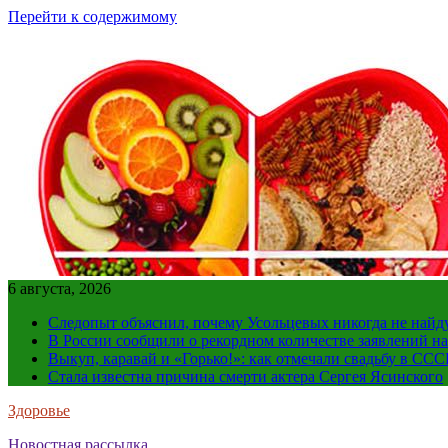
Перейти к содержимому
6 августа, 2026
Следопыт объяснил, почему Усольцевых никогда не найд
В России сообщили о рекордном количестве заявлений н
Выкуп, каравай и «Горько!»: как отмечали свадьбу в ССС
Стала известна причина смерти актера Сергея Ясинского
Здоровье
Новостная рассылка