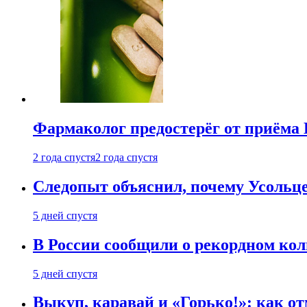
Фармаколог предостерёг от приёма 
2 года спустя
2 года спустя
Следопыт объяснил, почему Усольце
5 дней спустя
В России сообщили о рекордном кол
5 дней спустя
Выкуп, каравай и «Горько!»: как о