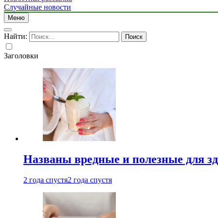
Случайные новости
Меню
Найти:
Заголовки
Названы вредные и полезные для з
2 года спустя
2 года спустя