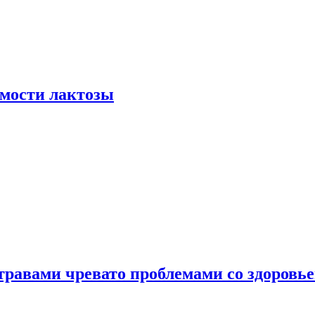
мости лактозы
травами чревато проблемами со здоровь