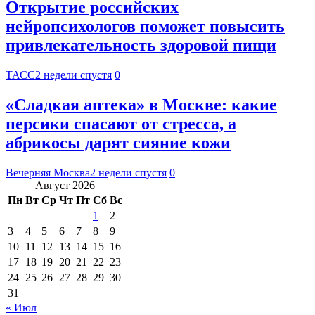
Открытие российских
нейропсихологов поможет повысить
привлекательность здоровой пищи
ТАСС
2 недели спустя
0
«Сладкая аптека» в Москве: какие
персики спасают от стресса, а
абрикосы дарят сияние кожи
Вечерняя Москва
2 недели спустя
0
Август 2026
Пн
Вт
Ср
Чт
Пт
Сб
Вс
1
2
3
4
5
6
7
8
9
10
11
12
13
14
15
16
17
18
19
20
21
22
23
24
25
26
27
28
29
30
31
« Июл