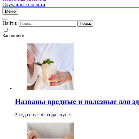
Случайные новости
Меню
Найти:
Заголовки
Названы вредные и полезные для з
2 года спустя
2 года спустя