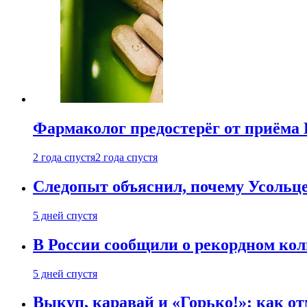
Фармаколог предостерёг от приёма 
2 года спустя
2 года спустя
Следопыт объяснил, почему Усольце
5 дней спустя
В России сообщили о рекордном кол
5 дней спустя
Выкуп, каравай и «Горько!»: как о