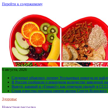
Перейти к содержимому
6 августа, 2026
Следопыт объяснил, почему Усольцевых никогда не найд
В России сообщили о рекордном количестве заявлений н
Выкуп, каравай и «Горько!»: как отмечали свадьбу в ССС
Стала известна причина смерти актера Сергея Ясинского
Здоровье
Новостная рассылка