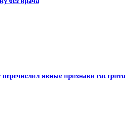
ку без врача
вт перечислил явные признаки гастрита