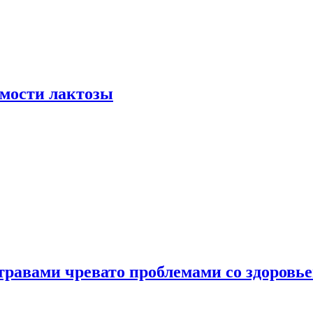
мости лактозы
травами чревато проблемами со здоровь