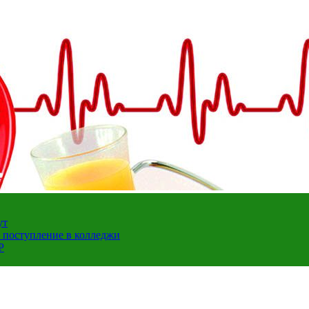
ут
а поступление в колледжи
Р