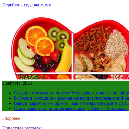
Перейти к содержимому
8 августа, 2026
Следопыт объяснил, почему Усольцевых никогда не найд
В России сообщили о рекордном количестве заявлений н
Выкуп, каравай и «Горько!»: как отмечали свадьбу в ССС
Стала известна причина смерти актера Сергея Ясинского
Здоровье
Новостная рассылка