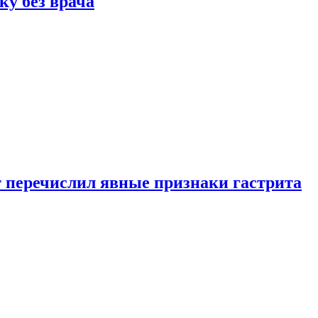
ку без врача
вт перечислил явные признаки гастрита