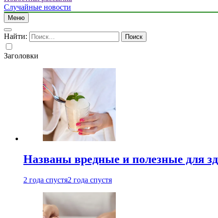
Случайные новости
Меню
Найти:
Заголовки
Названы вредные и полезные для з
2 года спустя
2 года спустя