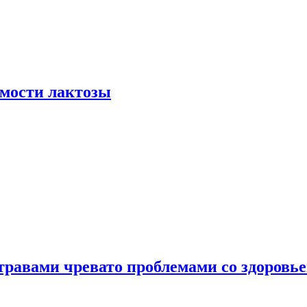
мости лактозы
травами чревато проблемами со здоровь