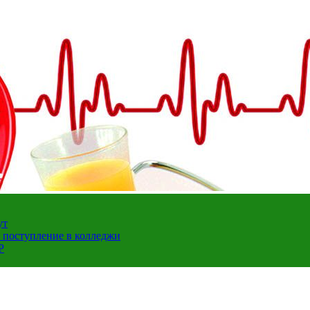
ут
а поступление в колледжи
Р