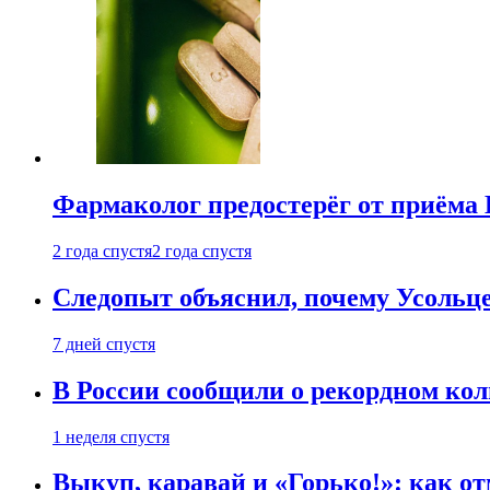
Фармаколог предостерёг от приёма 
2 года спустя
2 года спустя
Следопыт объяснил, почему Усольце
7 дней спустя
В России сообщили о рекордном кол
1 неделя спустя
Выкуп, каравай и «Горько!»: как о