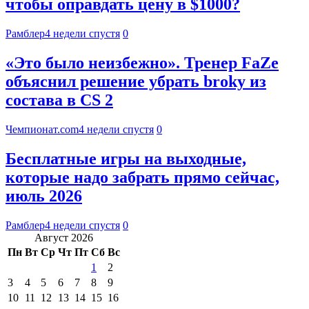
чтобы оправдать цену в $1000?
Рамблер
4 недели спустя
0
«Это было неизбежно». Тренер FaZe
объяснил решение убрать broky из
состава в CS 2
Чемпионат.com
4 недели спустя
0
Бесплатные игры на выходные,
которые надо забрать прямо сейчас,
июль 2026
Рамблер
4 недели спустя
0
Август 2026
Пн
Вт
Ср
Чт
Пт
Сб
Вс
1
2
3
4
5
6
7
8
9
10
11
12
13
14
15
16