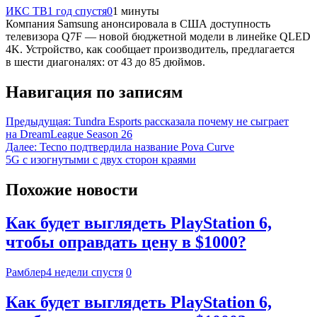
ИКС ТВ
1 год спустя
0
1 минуты
Компания Samsung анонсировала в США доступность
телевизора Q7F — новой бюджетной модели в линейке QLED
4K. Устройство, как сообщает производитель, предлагается
в шести диагоналях: от 43 до 85 дюймов.
Навигация по записям
Предыдущая:
Tundra Esports рассказала почему не сыграет
на DreamLeague Season 26
Далее:
Tecno подтвердила название Pova Curve
5G с изогнутыми с двух сторон краями
Похожие новости
Как будет выглядеть PlayStation 6,
чтобы оправдать цену в $1000?
Рамблер
4 недели спустя
0
Как будет выглядеть PlayStation 6,