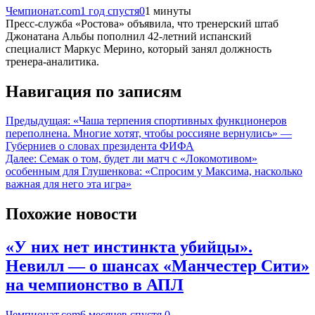
Чемпионат.com
1 год спустя
0
1 минуты
Пресс-служба «Ростова» объявила, что тренерский штаб
Джонатана Альбы пополнил 42-летний испанский
специалист Маркус Мерино, который занял должность
тренера-аналитика.
Навигация по записям
Предыдущая:
«Чаша терпения спортивных функционеров
переполнена. Многие хотят, чтобы россияне вернулись» —
Губерниев о словах президента ФИФА
Далее:
Семак о том, будет ли матч с «Локомотивом»
особенным для Глушенкова: «Спросим у Максима, насколько
важная для него эта игра»
Похожие новости
«У них нет инстинкта убийцы».
Невилл — о шансах «Манчестер Сити»
на чемпионство в АПЛ
Чемпионат.com
6 месяцев спустя
0