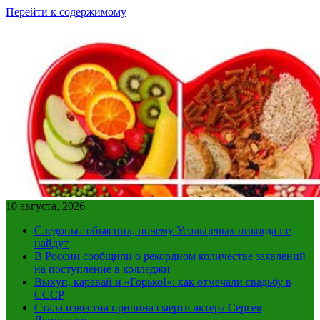
Перейти к содержимому
10 августа, 2026
Следопыт объяснил, почему Усольцевых никогда не
найдут
В России сообщили о рекордном количестве заявлений
на поступление в колледжи
Выкуп, каравай и «Горько!»: как отмечали свадьбу в
СССР
Стала известна причина смерти актера Сергея