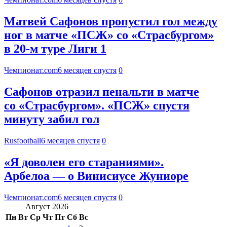
Матвей Сафонов пропустил гол между
ног в матче «ПСЖ» со «Страсбургом»
в 20-м туре Лиги 1
Чемпионат.com
6 месяцев спустя
0
Сафонов отразил пенальти в матче
со «Страсбургом». «ПСЖ» спустя
минуту забил гол
Rusfootball
6 месяцев спустя
0
«Я доволен его стараниями».
Арбелоа — о Винисиусе Жуниоре
Чемпионат.com
6 месяцев спустя
0
Август 2026
Пн
Вт
Ср
Чт
Пт
Сб
Вс