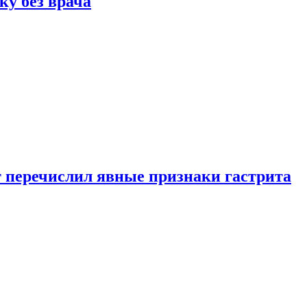
ку без врача
вт перечислил явные признаки гастрита