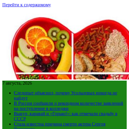
Перейти к содержимому
7 августа, 2026
Следопыт объяснил, почему Усольцевых никогда не
найдут
В России сообщили о рекордном количестве заявлений
на поступление в колледжи
Выкуп, каравай и «Горько!»: как отмечали свадьбу в
СССР
Стала известна причина смерти актера Сергея