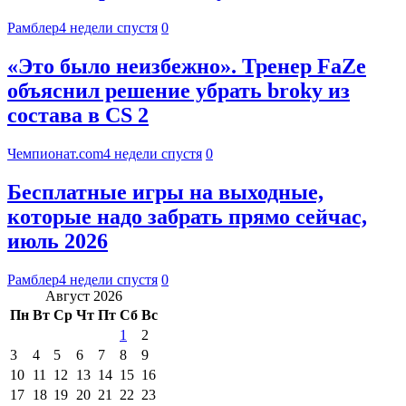
Рамблер
4 недели спустя
0
«Это было неизбежно». Тренер FaZe
объяснил решение убрать broky из
состава в CS 2
Чемпионат.com
4 недели спустя
0
Бесплатные игры на выходные,
которые надо забрать прямо сейчас,
июль 2026
Рамблер
4 недели спустя
0
Август 2026
Пн
Вт
Ср
Чт
Пт
Сб
Вс
1
2
3
4
5
6
7
8
9
10
11
12
13
14
15
16
17
18
19
20
21
22
23