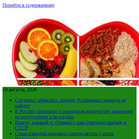
Перейти к содержимому
10 августа, 2026
Следопыт объяснил, почему Усольцевых никогда не
найдут
В России сообщили о рекордном количестве заявлений
на поступление в колледжи
Выкуп, каравай и «Горько!»: как отмечали свадьбу в
СССР
Стала известна причина смерти актера Сергея