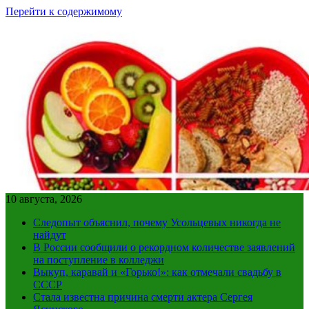
Перейти к содержимому
10 августа, 2026
Следопыт объяснил, почему Усольцевых никогда не
найдут
В России сообщили о рекордном количестве заявлений
на поступление в колледжи
Выкуп, каравай и «Горько!»: как отмечали свадьбу в
СССР
Стала известна причина смерти актера Сергея