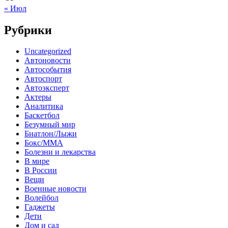
« Июл
Рубрики
Uncategorized
Автоновости
Автособытия
Автоспорт
Автоэксперт
Актеры
Аналитика
Баскетбол
Безумный мир
Биатлон/Лыжи
Бокс/MMA
Болезни и лекарства
В мире
В России
Вещи
Военные новости
Волейбол
Гаджеты
Дети
Дом и сад