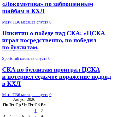
«Локомотива» по заброшенным
шайбам в КХЛ
Матч ТВ
6 месяцев спустя
0
Никитин о победе над СКА: «ЦСКА
играл посредственно, но победил
по буллитам.
Sports.ru
6 месяцев спустя
0
СКА по буллитам проиграл ЦСКА
и потерпел седьмое поражение подряд
в КХЛ
Матч ТВ
6 месяцев спустя
0
Август 2026
Пн
Вт
Ср
Чт
Пт
Сб
Вс
1
2
3
4
5
6
7
8
9