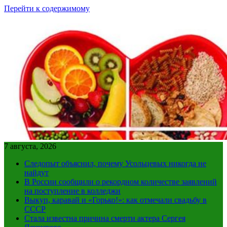
Перейти к содержимому
7 августа, 2026
Следопыт объяснил, почему Усольцевых никогда не
найдут
В России сообщили о рекордном количестве заявлений
на поступление в колледжи
Выкуп, каравай и «Горько!»: как отмечали свадьбу в
СССР
Стала известна причина смерти актера Сергея