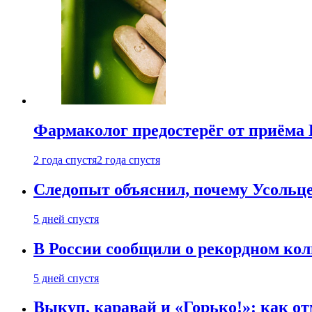
Фармаколог предостерёг от приёма 
2 года спустя
2 года спустя
Следопыт объяснил, почему Усольце
5 дней спустя
В России сообщили о рекордном кол
5 дней спустя
Выкуп, каравай и «Горько!»: как о