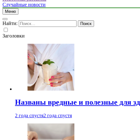
Случайные новости
Меню
Найти:
Заголовки
Названы вредные и полезные для з
2 года спустя
2 года спустя