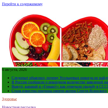
Перейти к содержимому
6 августа, 2026
Следопыт объяснил, почему Усольцевых никогда не найд
В России сообщили о рекордном количестве заявлений н
Выкуп, каравай и «Горько!»: как отмечали свадьбу в ССС
Стала известна причина смерти актера Сергея Ясинского
Здоровье
Новостная рассылка