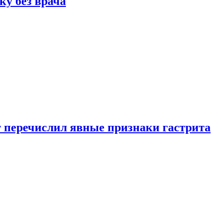
ку без врача
вт перечислил явные признаки гастрита