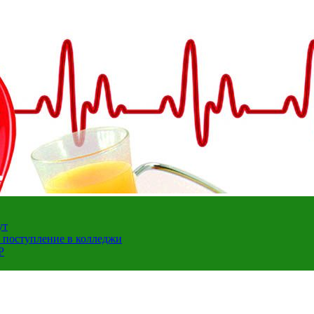
ут
а поступление в колледжи
Р