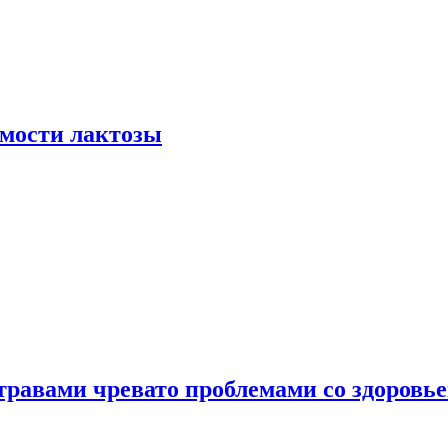
мости лактозы
травами чревато проблемами со здоровь