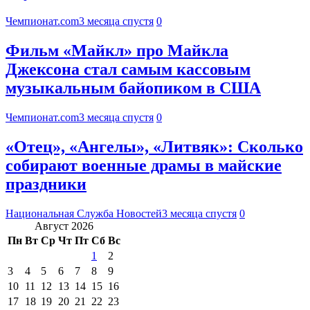
Чемпионат.com
3 месяца спустя
0
Фильм «Майкл» про Майкла
Джексона стал самым кассовым
музыкальным байопиком в США
Чемпионат.com
3 месяца спустя
0
«Отец», «Ангелы», «Литвяк»: Сколько
собирают военные драмы в майские
праздники
Национальная Служба Новостей
3 месяца спустя
0
Август 2026
Пн
Вт
Ср
Чт
Пт
Сб
Вс
1
2
3
4
5
6
7
8
9
10
11
12
13
14
15
16
17
18
19
20
21
22
23