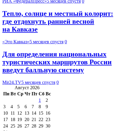
РИА «ФедералПресс»
5 месяцев спустя
0
Тепло, солнце и местный колорит:
где отдохнуть ранней весной
на Кавказе
«Это Кавказ»
5 месяцев спустя
0
Для определения национальных
туристических маршрутов России
введут балльную систему
Mir24.TV
5 месяцев спустя
0
Август 2026
Пн
Вт
Ср
Чт
Пт
Сб
Вс
1
2
3
4
5
6
7
8
9
10
11
12
13
14
15
16
17
18
19
20
21
22
23
24
25
26
27
28
29
30