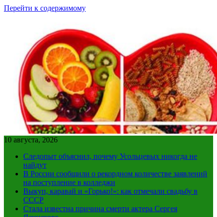
Перейти к содержимому
10 августа, 2026
Следопыт объяснил, почему Усольцевых никогда не
найдут
В России сообщили о рекордном количестве заявлений
на поступление в колледжи
Выкуп, каравай и «Горько!»: как отмечали свадьбу в
СССР
Стала известна причина смерти актера Сергея