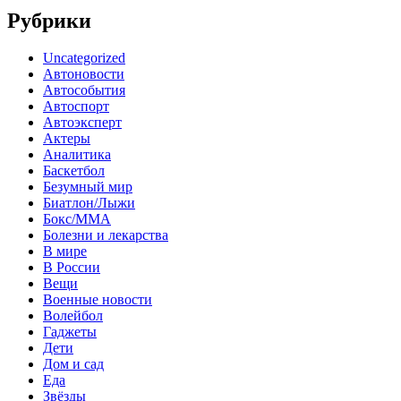
Рубрики
Uncategorized
Автоновости
Автособытия
Автоспорт
Автоэксперт
Актеры
Аналитика
Баскетбол
Безумный мир
Биатлон/Лыжи
Бокс/MMA
Болезни и лекарства
В мире
В России
Вещи
Военные новости
Волейбол
Гаджеты
Дети
Дом и сад
Еда
Звёзды