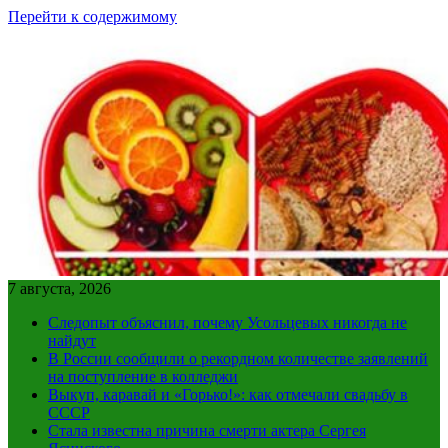
Перейти к содержимому
7 августа, 2026
Следопыт объяснил, почему Усольцевых никогда не
найдут
В России сообщили о рекордном количестве заявлений
на поступление в колледжи
Выкуп, каравай и «Горько!»: как отмечали свадьбу в
СССР
Стала известна причина смерти актера Сергея