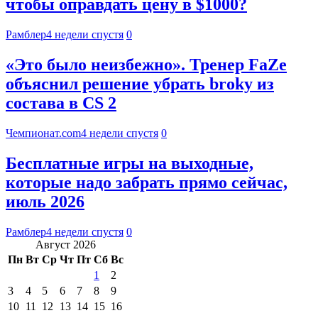
чтобы оправдать цену в $1000?
Рамблер
4 недели спустя
0
«Это было неизбежно». Тренер FaZe
объяснил решение убрать broky из
состава в CS 2
Чемпионат.com
4 недели спустя
0
Бесплатные игры на выходные,
которые надо забрать прямо сейчас,
июль 2026
Рамблер
4 недели спустя
0
Август 2026
Пн
Вт
Ср
Чт
Пт
Сб
Вс
1
2
3
4
5
6
7
8
9
10
11
12
13
14
15
16