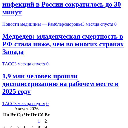
инфекций в России сократилось до 30
минут
Новости медицины — Рамблер/здоровье
3 месяца спустя
0
Медведев: младенческая смертность в
РФ стала ниже, чем во многих странах
Запада
ТАСС
3 месяца спустя
0
1,9 млн человек прошли
диспансеризацию на рабочем месте в
2025 году
ТАСС
3 месяца спустя
0
Август 2026
Пн
Вт
Ср
Чт
Пт
Сб
Вс
1
2
3
4
5
6
7
8
9