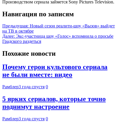
Производством сериала займется Sony Pictures Television.
Навигация по записям
Предыдущая:
Новый сезон реалити-шоу «Вызов» выйдет
на ТВ в октябре
Далее:
Экс-участница шоу «Голос» вспомнила о просьбе
Градского раздеться
Похожие новости
Почему герои культового сериала
не были вместе: видео
Рамблер
3 года спустя
0
5 ярких сериалов, которые точно
поднимут настроение
Рамблер
3 года спустя
0