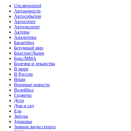
Uncategorized
Автоновости
Автособытия
Автоспорт
Автоэксперт
Актеры
Аналитика
Баскетбол
Безумный мир
Биатлон/Лыжи
Бокс/MMA
Болезни и лекарства
В мире
В России
Вещи
Военные новости
Волейбол
Гаджеты
Дети
Дом и сад
Еда
Звёзды
Здоровье
Зимние виды спорта