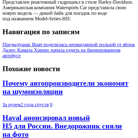
Представлен реактивный гидроцикл в стиле Harley-Davidson.
Американская компания Watersports Car представила свою
новую модель — дикий байк для поездок по воде
под названием Model-Series-HD.
Навигация по записям
Предыдущая:
Врач поделилась неожиданной пользой от яблок
Далее:
Камала Харрис начала ездить на бронированном
автобусе
Похожие новости
Почему автопроизводители экономят
на шумоизоляции
За рулем
2 года спустя
0
Haval анонсировал новый
H5 для России. Внедорожник сняли
на фото