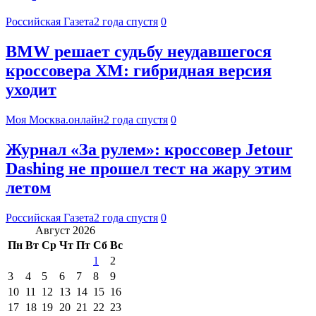
Российская Газета
2 года спустя
0
BMW решает судьбу неудавшегося
кроссовера XM: гибридная версия
уходит
Моя Москва.онлайн
2 года спустя
0
Журнал «За рулем»: кроссовер Jetour
Dashing не прошел тест на жару этим
летом
Российская Газета
2 года спустя
0
Август 2026
Пн
Вт
Ср
Чт
Пт
Сб
Вс
1
2
3
4
5
6
7
8
9
10
11
12
13
14
15
16
17
18
19
20
21
22
23