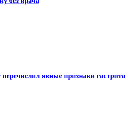
ку без врача
вт перечислил явные признаки гастрита