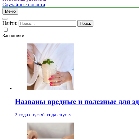
Случайные новости
Меню
Найти:
Заголовки
Названы вредные и полезные для з
2 года спустя
2 года спустя