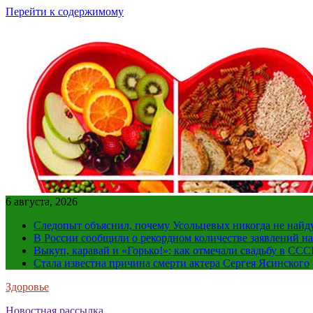
Перейти к содержимому
6 августа, 2026
Следопыт объяснил, почему Усольцевых никогда не найд
В России сообщили о рекордном количестве заявлений н
Выкуп, каравай и «Горько!»: как отмечали свадьбу в ССС
Стала известна причина смерти актера Сергея Ясинского
Здоровье
Новостная рассылка