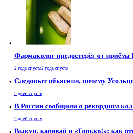
Фармаколог предостерёг от приёма 
2 года спустя
2 года спустя
Следопыт объяснил, почему Усольце
5 дней спустя
В России сообщили о рекордном кол
5 дней спустя
Выкуп, каравай и «Горько!»: как о