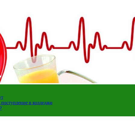
ут
а поступление в колледжи
Р