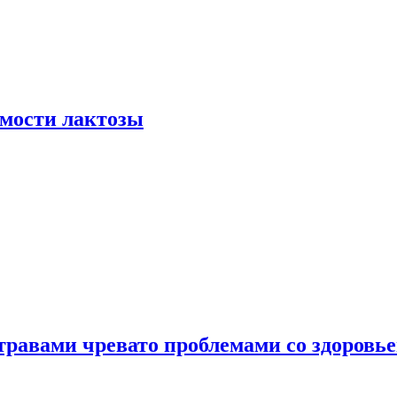
мости лактозы
травами чревато проблемами со здоровь