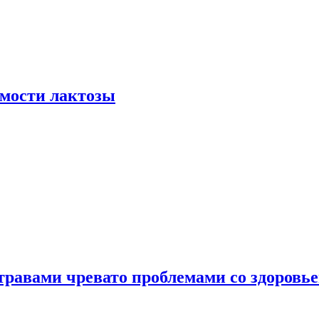
мости лактозы
травами чревато проблемами со здоровь