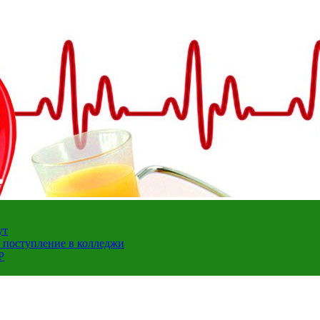
ут
а поступление в колледжи
Р