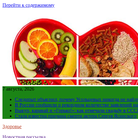
Перейти к содержимому
7 августа, 2026
Следопыт объяснил, почему Усольцевых никогда не найд
В России сообщили о рекордном количестве заявлений н
Выкуп, каравай и «Горько!»: как отмечали свадьбу в ССС
Стала известна причина смерти актера Сергея Ясинского
Здоровье
Новостная рассылка