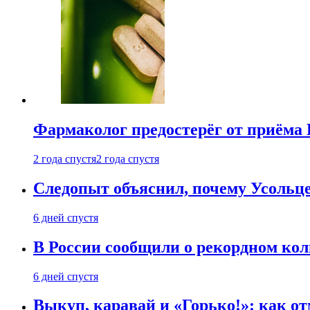
Фармаколог предостерёг от приёма 
2 года спустя
2 года спустя
Следопыт объяснил, почему Усольце
6 дней спустя
В России сообщили о рекордном кол
6 дней спустя
Выкуп, каравай и «Горько!»: как о