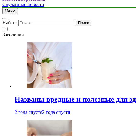
Случайные новости
Меню
Найти:
Заголовки
Названы вредные и полезные для з
2 года спустя
2 года спустя