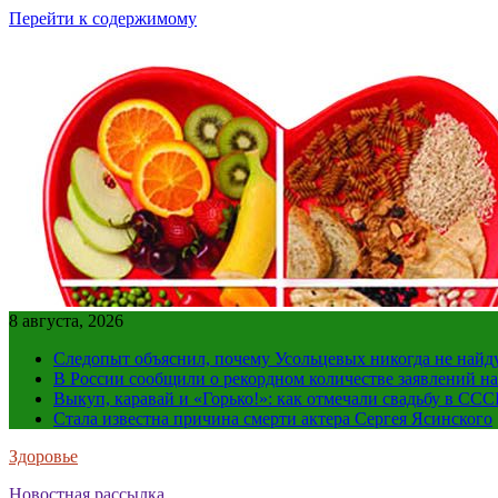
Перейти к содержимому
8 августа, 2026
Следопыт объяснил, почему Усольцевых никогда не найд
В России сообщили о рекордном количестве заявлений н
Выкуп, каравай и «Горько!»: как отмечали свадьбу в ССС
Стала известна причина смерти актера Сергея Ясинского
Здоровье
Новостная рассылка