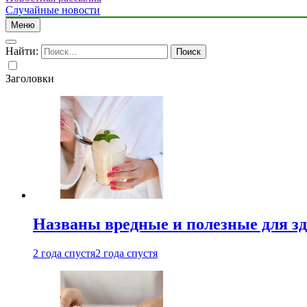
Случайные новости
Меню
Найти:
Заголовки
Названы вредные и полезные для з
2 года спустя
2 года спустя