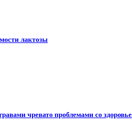
мости лактозы
травами чревато проблемами со здоровь