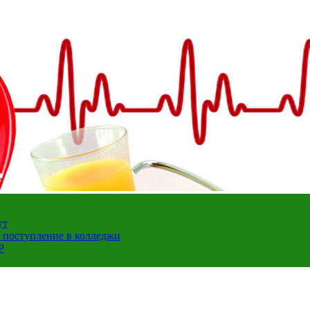
ут
а поступление в колледжи
Р