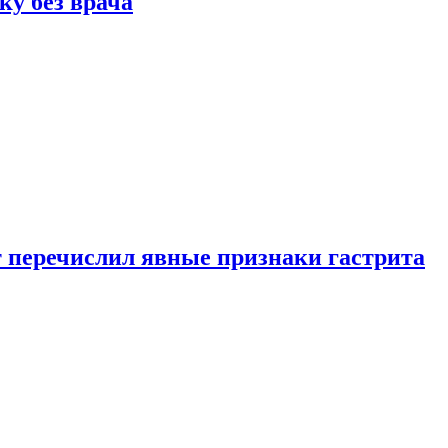
ку без врача
вт перечислил явные признаки гастрита