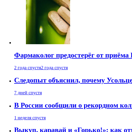
Фармаколог предостерёг от приёма 
2 года спустя
2 года спустя
Следопыт объяснил, почему Усольце
7 дней спустя
В России сообщили о рекордном кол
1 неделя спустя
Выкуп, каравай и «Горько!»: как о