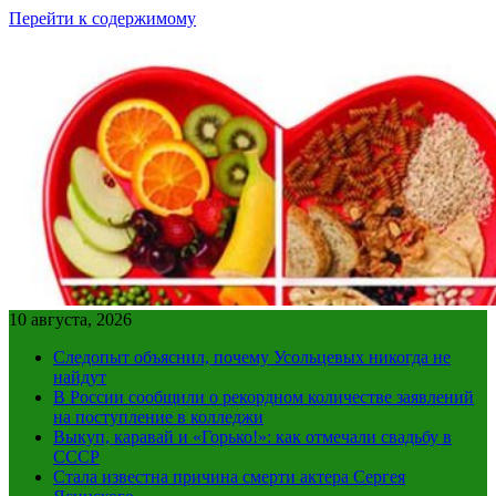
Перейти к содержимому
10 августа, 2026
Следопыт объяснил, почему Усольцевых никогда не
найдут
В России сообщили о рекордном количестве заявлений
на поступление в колледжи
Выкуп, каравай и «Горько!»: как отмечали свадьбу в
СССР
Стала известна причина смерти актера Сергея