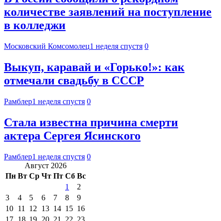
количестве заявлений на поступление
в колледжи
Московский Комсомолец
1 неделя спустя
0
Выкуп, каравай и «Горько!»: как
отмечали свадьбу в СССР
Рамблер
1 неделя спустя
0
Стала известна причина смерти
актера Сергея Ясинского
Рамблер
1 неделя спустя
0
Август 2026
Пн
Вт
Ср
Чт
Пт
Сб
Вс
1
2
3
4
5
6
7
8
9
10
11
12
13
14
15
16
17
18
19
20
21
22
23