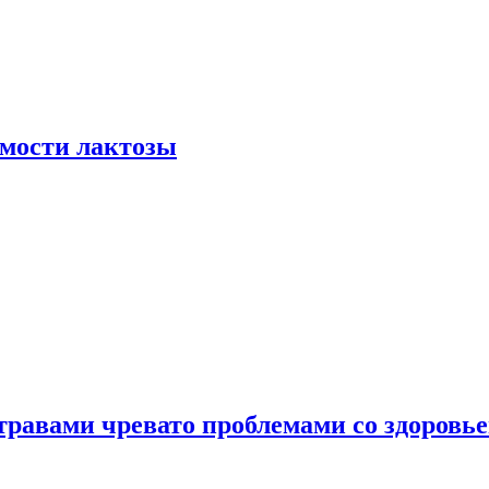
мости лактозы
травами чревато проблемами со здоровь