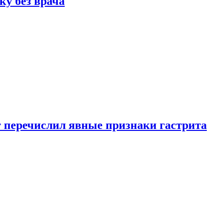
ку без врача
вт перечислил явные признаки гастрита