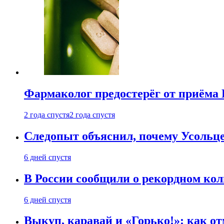
Фармаколог предостерёг от приёма 
2 года спустя
2 года спустя
Следопыт объяснил, почему Усольце
6 дней спустя
В России сообщили о рекордном кол
6 дней спустя
Выкуп, каравай и «Горько!»: как о