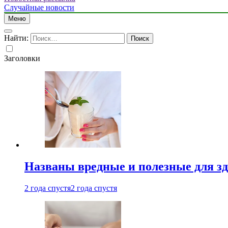
Случайные новости
Меню
Найти:
Заголовки
Названы вредные и полезные для з
2 года спустя
2 года спустя