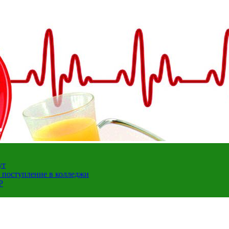
ут
а поступление в колледжи
Р