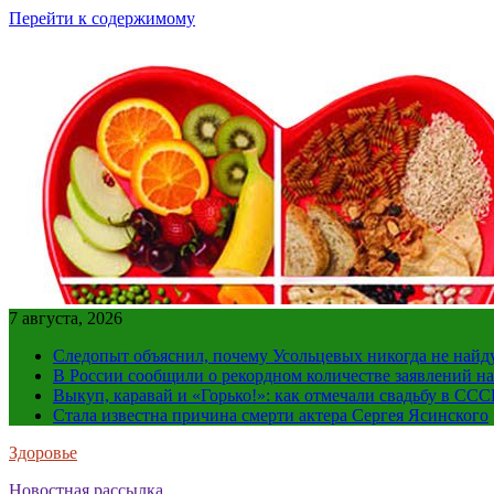
Перейти к содержимому
7 августа, 2026
Следопыт объяснил, почему Усольцевых никогда не найд
В России сообщили о рекордном количестве заявлений н
Выкуп, каравай и «Горько!»: как отмечали свадьбу в ССС
Стала известна причина смерти актера Сергея Ясинского
Здоровье
Новостная рассылка