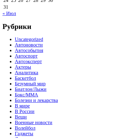
24
25
26
27
28
29
30
31
« Июл
Рубрики
Uncategorized
Автоновости
Автособытия
Автоспорт
Автоэксперт
Актеры
Аналитика
Баскетбол
Безумный мир
Биатлон/Лыжи
Бокс/MMA
Болезни и лекарства
В мире
В России
Вещи
Военные новости
Волейбол
Гаджеты