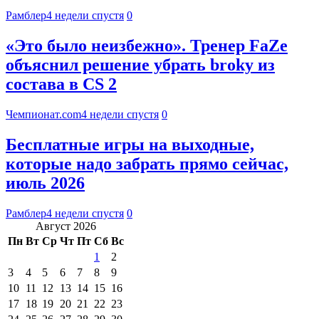
Рамблер
4 недели спустя
0
«Это было неизбежно». Тренер FaZe
объяснил решение убрать broky из
состава в CS 2
Чемпионат.com
4 недели спустя
0
Бесплатные игры на выходные,
которые надо забрать прямо сейчас,
июль 2026
Рамблер
4 недели спустя
0
Август 2026
Пн
Вт
Ср
Чт
Пт
Сб
Вс
1
2
3
4
5
6
7
8
9
10
11
12
13
14
15
16
17
18
19
20
21
22
23