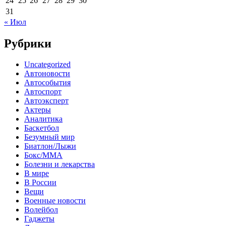
24
25
26
27
28
29
30
31
« Июл
Рубрики
Uncategorized
Автоновости
Автособытия
Автоспорт
Автоэксперт
Актеры
Аналитика
Баскетбол
Безумный мир
Биатлон/Лыжи
Бокс/MMA
Болезни и лекарства
В мире
В России
Вещи
Военные новости
Волейбол
Гаджеты