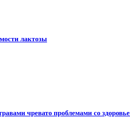
мости лактозы
травами чревато проблемами со здоровь