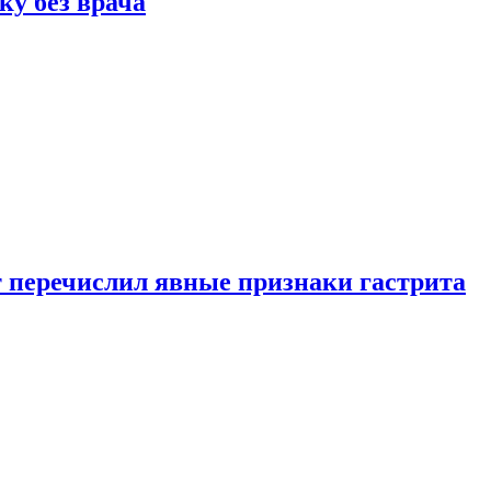
ку без врача
вт перечислил явные признаки гастрита