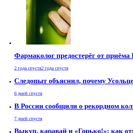
Фармаколог предостерёг от приёма 
2 года спустя
2 года спустя
Следопыт объяснил, почему Усольце
6 дней спустя
В России сообщили о рекордном кол
7 дней спустя
Выкуп, каравай и «Горько!»: как о