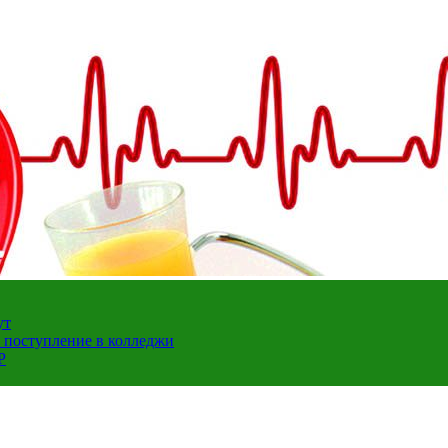
ут
а поступление в колледжи
Р