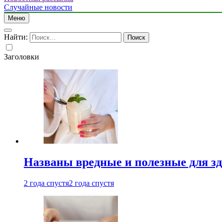
Случайные новости
Меню
Найти:
Заголовки
Названы вредные и полезные для з
2 года спустя
2 года спустя