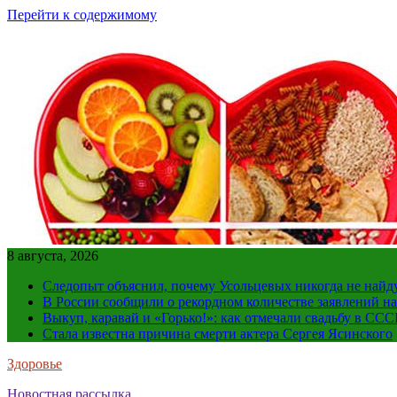
Перейти к содержимому
8 августа, 2026
Следопыт объяснил, почему Усольцевых никогда не найд
В России сообщили о рекордном количестве заявлений н
Выкуп, каравай и «Горько!»: как отмечали свадьбу в ССС
Стала известна причина смерти актера Сергея Ясинского
Здоровье
Новостная рассылка