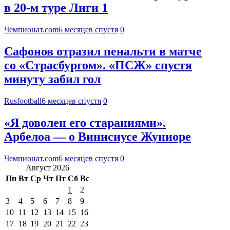
в 20-м туре Лиги 1
Чемпионат.com
6 месяцев спустя
0
Сафонов отразил пенальти в матче
со «Страсбургом». «ПСЖ» спустя
минуту забил гол
Rusfootball
6 месяцев спустя
0
«Я доволен его стараниями».
Арбелоа — о Винисиусе Жуниоре
Чемпионат.com
6 месяцев спустя
0
Август 2026
Пн
Вт
Ср
Чт
Пт
Сб
Вс
1
2
3
4
5
6
7
8
9
10
11
12
13
14
15
16
17
18
19
20
21
22
23