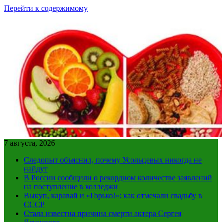
Перейти к содержимому
7 августа, 2026
Следопыт объяснил, почему Усольцевых никогда не
найдут
В России сообщили о рекордном количестве заявлений
на поступление в колледжи
Выкуп, каравай и «Горько!»: как отмечали свадьбу в
СССР
Стала известна причина смерти актера Сергея