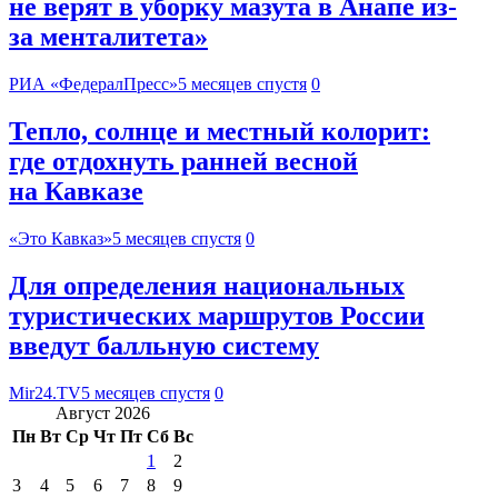
не верят в уборку мазута в Анапе из-
за менталитета»
РИА «ФедералПресс»
5 месяцев спустя
0
Тепло, солнце и местный колорит:
где отдохнуть ранней весной
на Кавказе
«Это Кавказ»
5 месяцев спустя
0
Для определения национальных
туристических маршрутов России
введут балльную систему
Mir24.TV
5 месяцев спустя
0
Август 2026
Пн
Вт
Ср
Чт
Пт
Сб
Вс
1
2
3
4
5
6
7
8
9