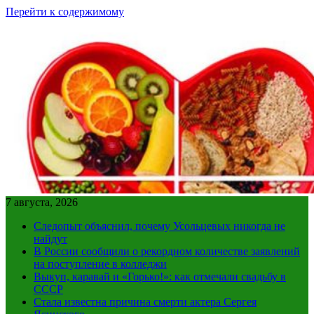
Перейти к содержимому
7 августа, 2026
Следопыт объяснил, почему Усольцевых никогда не
найдут
В России сообщили о рекордном количестве заявлений
на поступление в колледжи
Выкуп, каравай и «Горько!»: как отмечали свадьбу в
СССР
Стала известна причина смерти актера Сергея