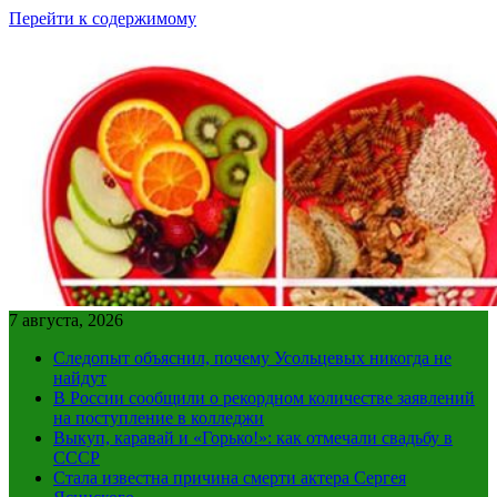
Перейти к содержимому
7 августа, 2026
Следопыт объяснил, почему Усольцевых никогда не
найдут
В России сообщили о рекордном количестве заявлений
на поступление в колледжи
Выкуп, каравай и «Горько!»: как отмечали свадьбу в
СССР
Стала известна причина смерти актера Сергея