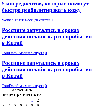
5 ингредиентов, которые помогут
быстро реабилитировать кожу
WomanHit.ru
8 месяцев спустя
0
Россияне запутались в сроках
действия онлайн-карты прибытия
в Китай
TourDom
8 месяцев спустя
0
Россияне запутались в сроках
действия онлайн-карты прибытия
в Китай
TourDom
8 месяцев спустя
0
Август 2026
Пн
Вт
Ср
Чт
Пт
Сб
Вс
1
2
3
4
5
6
7
8
9